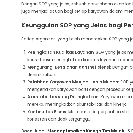
Dengan SOP yang jelas, sebuah perusahaan akan lebih
juga menjadi acuan bagi setiap karyawan dalam men
Keunggulan SOP yang Jelas bagi P
Setiap organisasi yang telah menerapkan SOP yang j
Peningkatan Kualitas Layanan
: SOP yang jelas m
konsistensi, meningkatkan kualitas layanan kepad
Mengurangi Kesalahan dan Inefisiensi
: Dengan p
diminimalkan.
Pelatihan Karyawan Menjadi Lebih Mudah
: SOP 
mengenalkan karyawan baru dengan prosedur kerj
Akuntabilitas yang Ditingkatkan
: Karyawan memi
mereka, meningkatkan akuntabilitas dan kinerja.
Kontinuitas Bisnis
: Meskipun ada pergantian sta
konsisten dan tidak terganggu.
Baca Juga :
Mengoptimalkan Kinerja Tim Melalui S