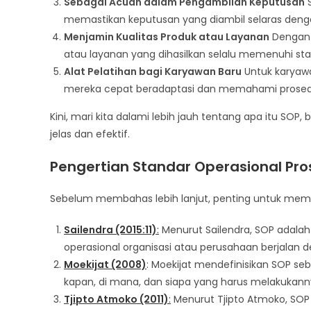
Sebagai Acuan dalam Pengambilan Keputusan
S
memastikan keputusan yang diambil selaras denga
Menjamin Kualitas Produk atau Layanan
Dengan 
atau layanan yang dihasilkan selalu memenuhi stan
Alat Pelatihan bagi Karyawan Baru
Untuk karyaw
mereka cepat beradaptasi dan memahami prosedu
Kini, mari kita dalami lebih jauh tentang apa itu 
jelas dan efektif.
Pengertian Standar Operasional Pro
Sebelum membahas lebih lanjut, penting untuk memaha
Sailendra (2015:11)
:
Menurut Sailendra, SOP adala
operasional organisasi atau perusahaan berjalan d
Moekijat (2008)
: Moekijat mendefinisikan SOP se
kapan, di mana, dan siapa yang harus melakukann
Tjipto Atmoko (2011)
:
Menurut Tjipto Atmoko, SO