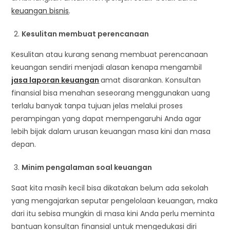
keuangan bisnis
.
Kesulitan membuat perencanaan
Kesulitan atau kurang senang membuat perencanaan
keuangan sendiri menjadi alasan kenapa mengambil
jasa laporan keuangan
amat disarankan. Konsultan
finansial bisa menahan seseorang menggunakan uang
terlalu banyak tanpa tujuan jelas melalui proses
perampingan yang dapat mempengaruhi Anda agar
lebih bijak dalam urusan keuangan masa kini dan masa
depan.
Minim pengalaman soal keuangan
Saat kita masih kecil bisa dikatakan belum ada sekolah
yang mengajarkan seputar pengelolaan keuangan, maka
dari itu sebisa mungkin di masa kini Anda perlu meminta
bantuan konsultan finansial untuk mengedukasi diri