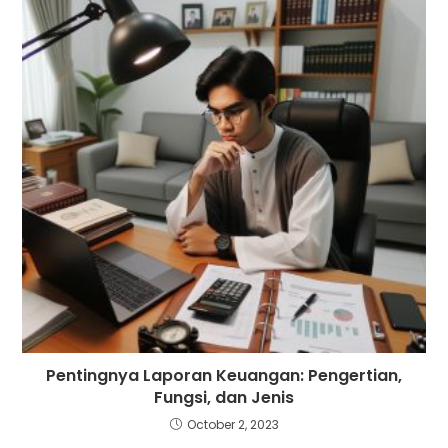
Pentingnya Laporan Keuangan: Pengertian,
Fungsi, dan Jenis
October 2, 2023