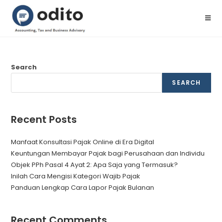
Search
SEARCH
Recent Posts
Manfaat Konsultasi Pajak Online di Era Digital
Keuntungan Membayar Pajak bagi Perusahaan dan Individu
Objek PPh Pasal 4 Ayat 2: Apa Saja yang Termasuk?
Inilah Cara Mengisi Kategori Wajib Pajak
Panduan Lengkap Cara Lapor Pajak Bulanan
Recent Comments