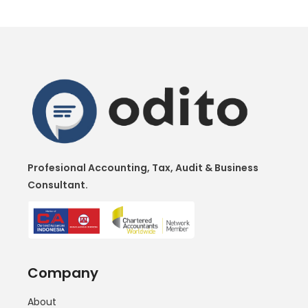
Profesional Accounting, Tax, Audit & Business
Consultant.
Company
About